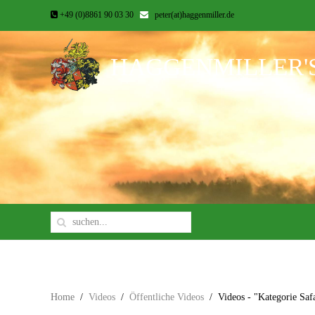
+49 (0)8861 90 03 30
peter(at)haggenmiller.de
HAGGENMILLER'
Home
Videos
Öffentliche Videos
Videos - "Kategorie Safa