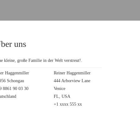
ber uns
e kleine, große Familie in der Welt verstreut!.
ter Haggenmiller
Reiner Haggenmiller
956 Schongau
444 Arborview Lane
9 8861 90 03 30
Venice
utschland
FL, USA
+1 xxxx 555 xx