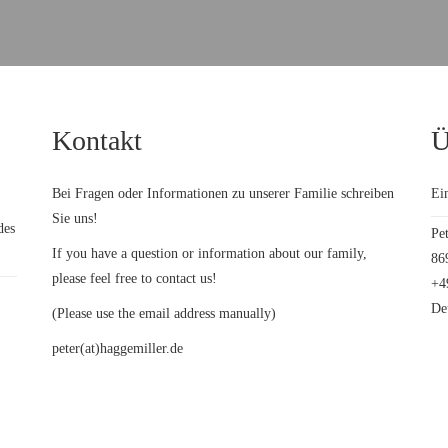
Kontakt
Ü
Bei Fragen oder Informationen zu unserer Familie schreiben
Ein
Sie uns!
des
Pe
If you have a question or information about our family,
86
please feel free to contact us!
+4
De
(
Please use the email address manually
)
peter(at)haggemiller.de