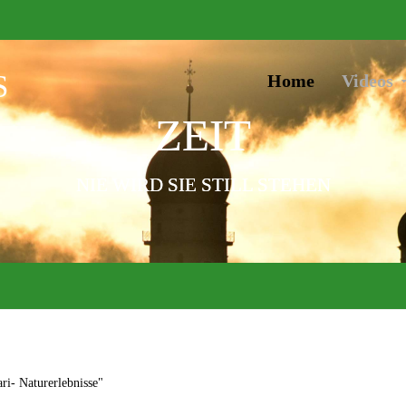
S
Home
Videos
ZEIT
NIE WIRD SIE STILL STEHEN
ri- Naturerlebnisse"