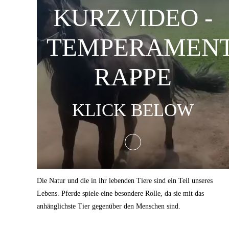
KURZVIDEO -
TEMPERAMEN
RAPPE
KLICK BELOW
Die Natur und die in ihr lebenden Tiere sind ein Teil unseres
Lebens. Pferde spiele eine besondere Rolle, da sie mit das
anhänglichste Tier gegenüber den Menschen sind.