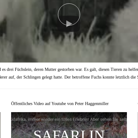
s drei Füchslein, deren Mutter gestorben war. Es galt, diesen Tieren zu helfen,
rer auf, der Schlingen gelegt hatte. Der betroffene Fuchs konnte letztlich die 
Öffentliches Video auf Youtube von Peter Haggenmiller
SAFARI IN