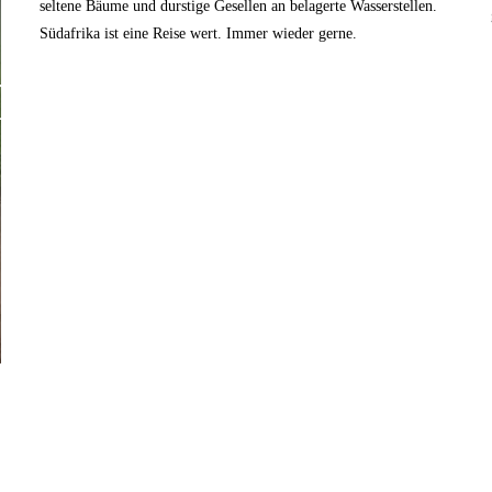
seltene Bäume und durstige Gesellen an belagerte Wasserstellen.
Südafrika ist eine Reise wert. Immer wieder gerne.
TVOLLER
Hallo
Haggenmiller's
da draußen
Hello out there!